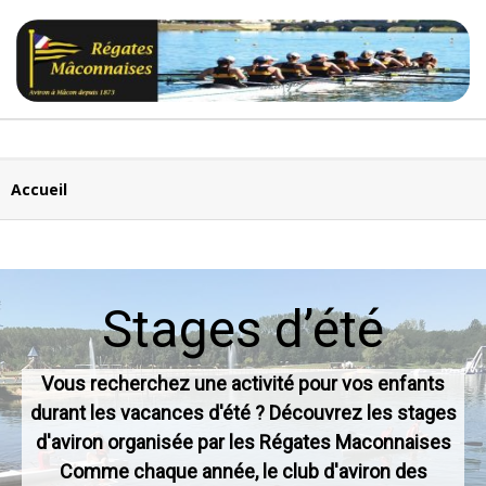
Skip
to
content
SOCIÉTÉ
Secondary
Menu
Navigation
DES
Menu
Accueil
RÉGATES
MÂCONNAISES
Stages d’été
Vous recherchez une activité pour vos enfants
durant les vacances d'été ? Découvrez les stages
d'aviron organisée par les Régates Maconnaises
Comme chaque année, le club d'aviron des